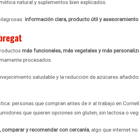
smética natural y suplementos bien explicados.
milagrosas:
información clara, producto útil y asesoramient
obregat
 productos
más funcionales, más vegetales y más personali
ínimamente procesados.
 envejecimiento saludable y la reducción de azúcares añadid
ctica: personas que compran antes de ir al trabajo en Corne
umidores que quieren opciones sin gluten, sin lactosa o vege
r, comparar y recomendar con cercanía
, algo que internet n