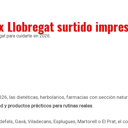
x Llobregat surtido impres
gat para cuidarte en 2026.
2026, las dietéticas, herbolarios, farmacias con sección nat
ad y productos prácticos para rutinas reales
.
defels, Gavà, Viladecans, Esplugues, Martorell o El Prat, e