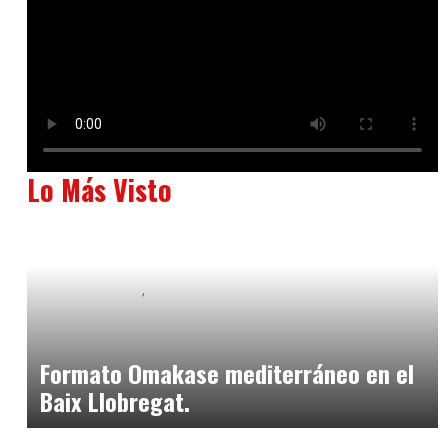
Lo Más Visto
Baix Llobregat
Neurogastronomía y Experiencia en Sala
julio 20, 2026
Formato Omakase mediterráneo en el
Baix Llobregat.