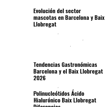
julio 16, 2026
Evolución del sector
mascotas en Barcelona y Baix
Llobregat
Baix Llobregat
Ingeniería de Menú y Precios
Podcast Alimentación
Sostenibilidad Real y Upcycling
julio 16, 2026
Tendencias Gastronómicas
Barcelona y el Baix Llobregat
2026
Baix Llobregat
Belleza
julio 14, 2026
Polinucleótidos Ácido
Hialurónico Baix Llobregat
Diferencias