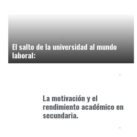
Educación Universitaria
Formación
marzo 13, 2025
El salto de la universidad al mundo
laboral:
Educación Secundaria y Bachillerato
Formación
abril 8, 2025
La motivación y el
rendimiento académico en
secundaria.
Educación Secundaria y Bachillerato
Formación