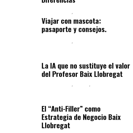
Baix Llobregat
Petparents
julio 13, 2026
Viajar con mascota:
pasaporte y consejos.
Baix Llobregat
Inteligencia Artificial y Humanismo
julio 11, 2026
La IA que no sustituye el valor
del Profesor Baix Llobregat
Baix Llobregat
Belleza
Podcast Estar Bien
julio 11, 2026
El “Anti-Filler” como
Estrategia de Negocio Baix
Llobregat