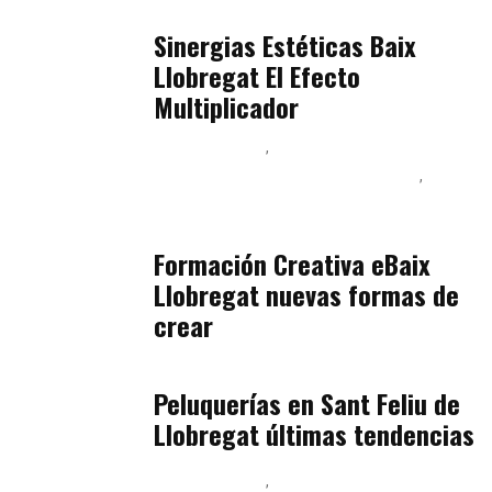
Baix Llobregat
julio 17, 2026
Sinergias Estéticas Baix
Llobregat El Efecto
Multiplicador
Baix Llobregat
Inteligencia Artificial y Humanismo
Orientación Vocacional y Nueva Economía
julio 17, 2026
Formación Creativa eBaix
Llobregat nuevas formas de
crear
Baix Llobregat
julio 16, 2026
Peluquerías en Sant Feliu de
Llobregat últimas tendencias
Baix Llobregat
Gestión y Negocio