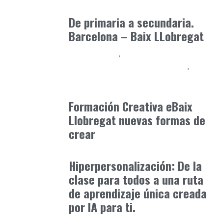
marzo 3, 2025
De primaria a secundaria.
Barcelona – Baix LLobregat
Baix Llobregat
Inteligencia Artificial y Humanismo
Orientación Vocacional y Nueva Economía
julio 17, 2026
Formación Creativa eBaix
Llobregat nuevas formas de
crear
Formación
julio 23, 2025
Hiperpersonalización: De la
clase para todos a una ruta
de aprendizaje única creada
por IA para ti.