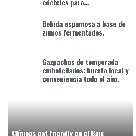
cócteles para…
Alimentaria2026
enero 19, 2026
Bebida espumosa a base de
zumos fermentados.
Alimentaria2026
Podcast Alimentación
febrero 17, 2026
Gazpachos de temporada
embotellados: huerta local y
conveniencia todo el año.
Baix Llobregat
Observatorio Veterinario
Petparents
junio 3, 2026
Clínicas cat friendly en el Baix