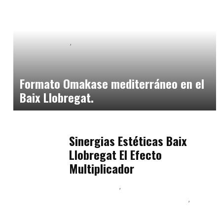
Baix Llobregat
Neurogastronomía y Experiencia en Sala
julio 20, 2026
Formato Omakase mediterráneo en el
Baix Llobregat.
Baix Llobregat
julio 17, 2026
Sinergias Estéticas Baix
Llobregat El Efecto
Multiplicador
Baix Llobregat
Inteligencia Artificial y Humanismo
Orientación Vocacional y Nueva Economía