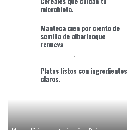
Cereales que cuidan tu
microbiota.
Alimentaria2026
enero 14, 2026
Manteca cien por ciento de
semilla de albaricoque
renueva
Alimentaria2026
Podcast Alimentación
febrero 14, 2026
Platos listos con ingredientes
claros.
Clínica y Ciencia
Observatorio Veterinario
mayo 31, 2026