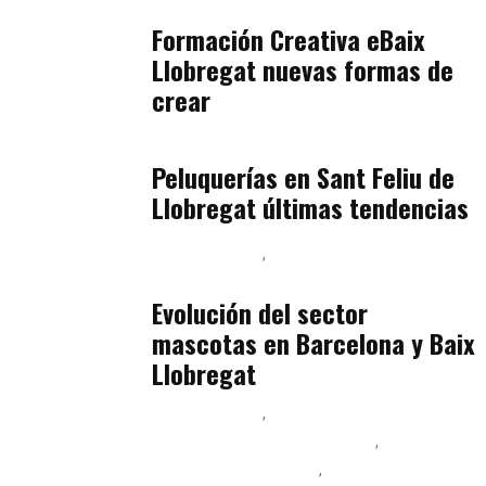
julio 17, 2026
Formación Creativa eBaix
Llobregat nuevas formas de
crear
Baix Llobregat
julio 16, 2026
Peluquerías en Sant Feliu de
Llobregat últimas tendencias
Baix Llobregat
Gestión y Negocio
julio 16, 2026
Evolución del sector
mascotas en Barcelona y Baix
Llobregat
Baix Llobregat
Ingeniería de Menú y Precios
Podcast Alimentación