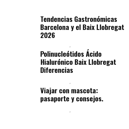
Sostenibilidad Real y Upcycling
julio 16, 2026
Tendencias Gastronómicas
Barcelona y el Baix Llobregat
2026
Baix Llobregat
Belleza
julio 14, 2026
Polinucleótidos Ácido
Hialurónico Baix Llobregat
Diferencias
Baix Llobregat
Petparents
julio 13, 2026
Viajar con mascota:
pasaporte y consejos.
Baix Llobregat
Inteligencia Artificial y Humanismo
julio 11, 2026