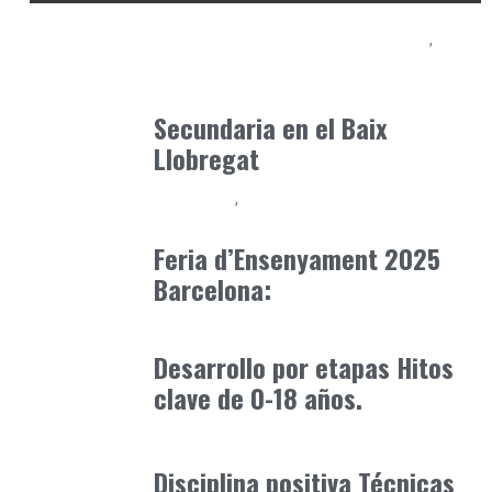
Educación Secundaria y Bachillerato
Formación
abril 7, 2026
Secundaria en el Baix
Llobregat
Formación
Orientación Academica
marzo 6, 2024
Feria d’Ensenyament 2025
Barcelona:
Formación
octubre 31, 2025
Desarrollo por etapas Hitos
clave de 0-18 años.
Formación
octubre 31, 2025
Disciplina positiva Técnicas