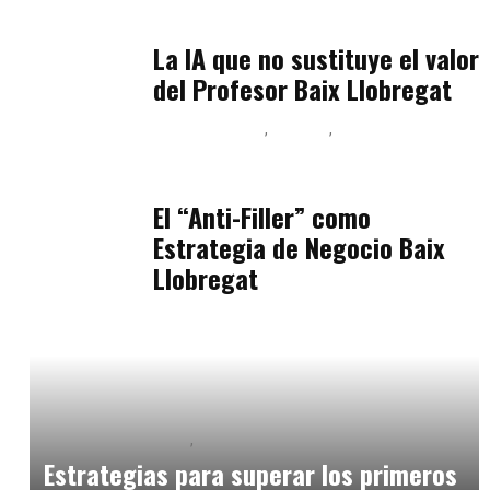
julio 11, 2026
La IA que no sustituye el valor
del Profesor Baix Llobregat
Baix Llobregat
Belleza
Podcast Estar Bien
julio 11, 2026
El “Anti-Filler” como
Estrategia de Negocio Baix
Llobregat
Educación Primaria
Formación
abril 4, 2025
Estrategias para superar los primeros