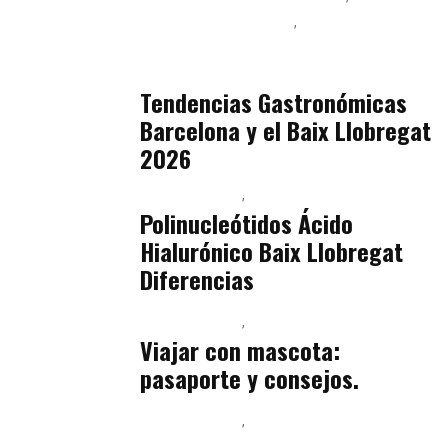
Podcast Alimentación
Sostenibilidad Real y Upcycling
julio 16, 2026
Tendencias Gastronómicas
Barcelona y el Baix Llobregat
2026
Baix Llobregat
Belleza
julio 14, 2026
Polinucleótidos Ácido
Hialurónico Baix Llobregat
Diferencias
Baix Llobregat
Petparents
julio 13, 2026
Viajar con mascota:
pasaporte y consejos.
Baix Llobregat
Inteligencia Artificial y Humanismo