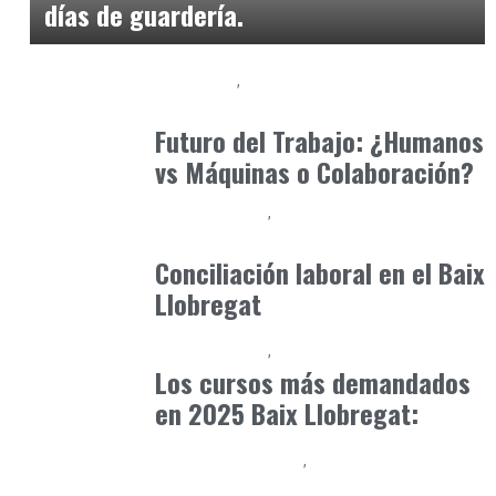
días de guardería.
Formación
Orientación Academica
agosto 1, 2025
Futuro del Trabajo: ¿Humanos
vs Máquinas o Colaboración?
Baix Llobregat
Consejos Padres
mayo 5, 2026
Conciliación laboral en el Baix
Llobregat
Baix Llobregat
Formación
enero 1, 2025
Los cursos más demandados
en 2025 Baix Llobregat:
Educación Primaria
Formación
abril 4, 2026