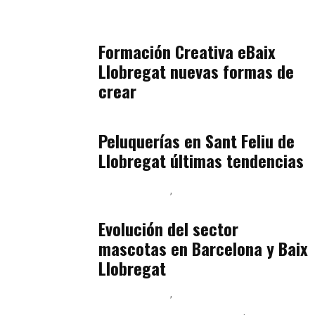
Orientación Vocacional y Nueva Economía
julio 17, 2026
Formación Creativa eBaix
Llobregat nuevas formas de
crear
Baix Llobregat
julio 16, 2026
Peluquerías en Sant Feliu de
Llobregat últimas tendencias
Baix Llobregat
Gestión y Negocio
julio 16, 2026
Evolución del sector
mascotas en Barcelona y Baix
Llobregat
Baix Llobregat
Ingeniería de Menú y Precios