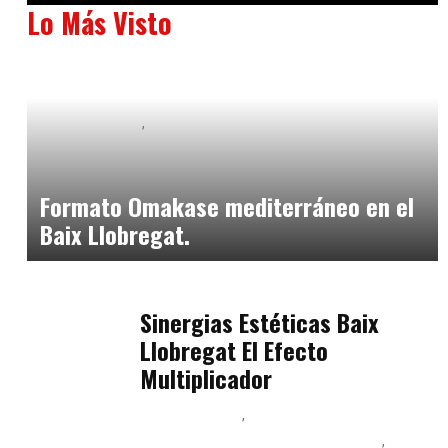
Lo Más Visto
Baix Llobregat
Neurogastronomía y Experiencia en Sala
julio 20, 2026
Formato Omakase mediterráneo en el
Baix Llobregat.
Baix Llobregat
julio 17, 2026
Sinergias Estéticas Baix
Llobregat El Efecto
Multiplicador
Baix Llobregat
Inteligencia Artificial y Humanismo